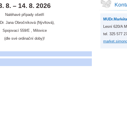
Kont
3. 8. – 14. 8. 2026
Naléhavé případy ošetří
MUDr.Markét
r. Jana Obročníková (Nývltová),
Lesní 620/A M
Spojovací 559/E , Milovice
tel. 325 577 2
(dle své ordinační doby)!
market.s
imon