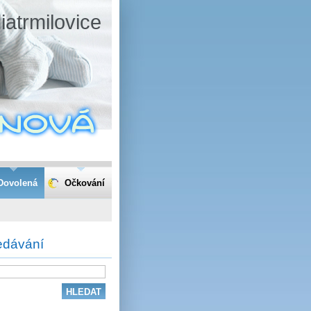
iatrmilovice
Dovolená
Očkování
edávání