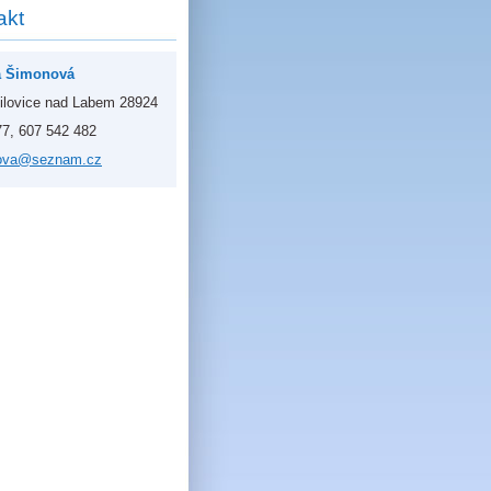
akt
a Šimonová
ilovice nad Labem 28924
77, 607 542 482
ova@
seznam.c
z