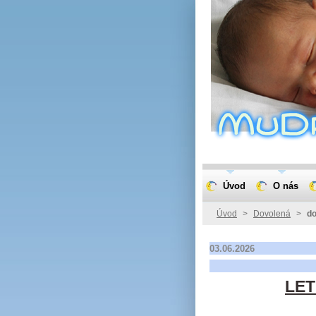
Úvod
O nás
Úvod
>
Dovolená
>
do
03.06.2026
LET